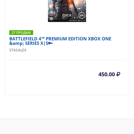
27 ПРОДАЖ
BATTLEFIELD 4™ PREMIUM EDITION XBOX ONE
&amp; SERIES X|S🔑
STASALEX
450.00