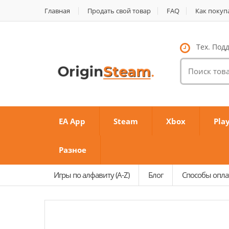
Главная
Продать свой товар
FAQ
Как покуп
Тех. Подд
Поиск
товаров:
EA App
Steam
Xbox
Pla
Разное
Игры по алфавиту (A-Z)
Блог
Способы опл