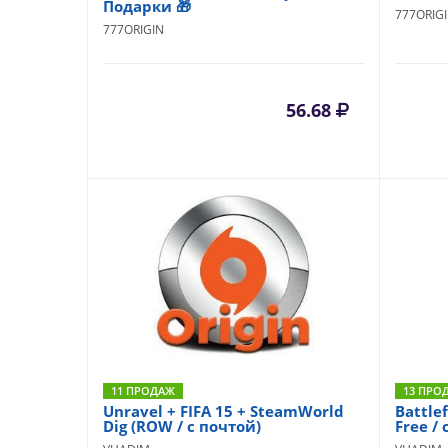
Подарки 🎁
777ORIG
777ORIGIN
56.68
11 ПРОДАЖ
13 ПРО
Unravel + FIFA 15 + SteamWorld
Battlef
Dig (ROW / с почтой)
Free / 