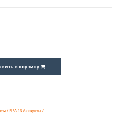
авить в корзину
нты /
FIFA 13 Аккаунты /