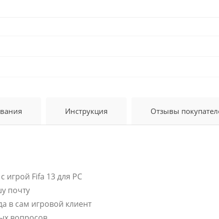
ования
Инструкция
Отзывы покупател
 игрой Fifa 13 для PC
шу почту
ода в сам игровой клиент
ых вопросов.