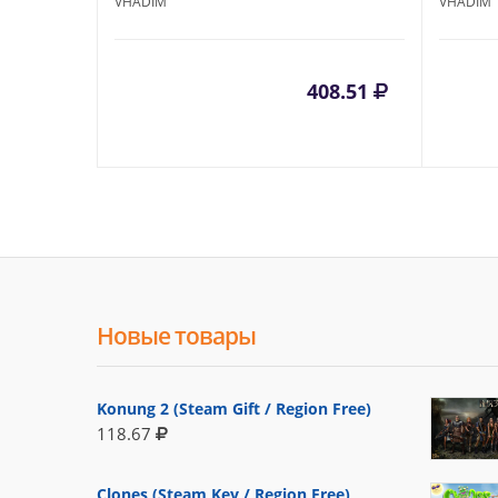
VHADIM
VHADIM
408.51
Новые товары
Konung 2 (Steam Gift / Region Free)
118.67
Clones (Steam Key / Region Free)