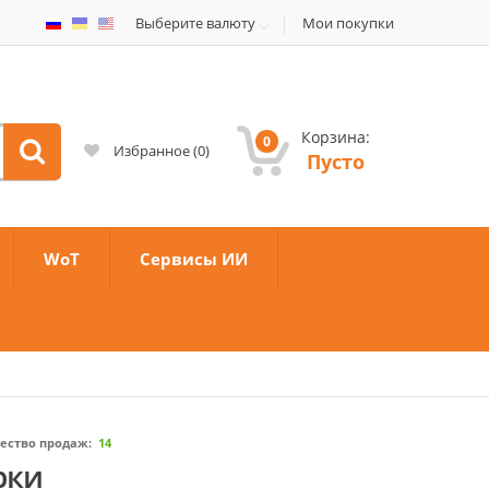
Выберите валюту
Мои покупки
Корзина:
0
Избранное
(
0
)
Пусто
WoT
Сервисы ИИ
ество продаж:
14
арки