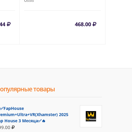
OSSIS
.44
468.00
опулярные товары
✅FapHouse
remium+Ultra+VR(Xhamster) 2025
ap House 3 Месяца✅🔥
99.00