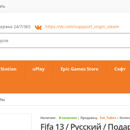
ать
ержка 24/7/365
https://vk.com/
suppport_origin_steam
yStation
uPlay
Epic Games Store
Софт
аты
Наличие:
В наличии
|
Продавец:
Fut_Tubex
|
Колич
Fifa 13 / Русский / Под