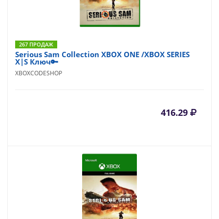
267 ПРОДАЖ
Serious Sam Collection XBOX ONE /XBOX SERIES
X|S Ключ🔑
XBOXCODESHOP
416.29