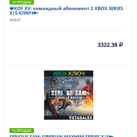
10 ПРОДАЖ
💎KOF XV: командный абонемент 2 XBOX SERIES
X|S КЛЮЧ🔑
XHEAT
3322.38
14 ПРОДАЖ
SERIOUS SAM: SIBERIAN MAYHEM SERIES X|S🔑