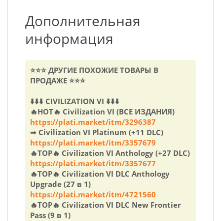
Дополнительная
информация
⭐⭐⭐ ДРУГИЕ ПОХОЖИЕ ТОВАРЫ В
ПРОДАЖЕ ⭐⭐⭐
⬇️⬇️⬇️ CIVILIZATION VI ⬇️⬇️⬇️
🔥HOT🔥 Civilization VI (ВСЕ ИЗДАНИЯ)
https://plati.market/itm/3296387
➟ Civilization VI Platinum (+11 DLC)
https://plati.market/itm/3357679
🔥TOP🔥 Civilization VI Anthology (+27 DLC)
https://plati.market/itm/3357677
🔥TOP🔥 Civilization VI DLC Anthology
Upgrade (27 в 1)
https://plati.market/itm/4721560
🔥TOP🔥 Civilization VI DLC New Frontier
Pass (9 в 1)