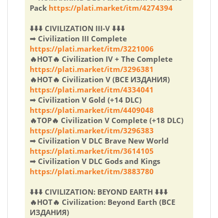
Pack
https://plati.market/itm/4274394
⬇️⬇️⬇️ CIVILIZATION III-V ⬇️⬇️⬇️
➟ Civilization III Complete
https://plati.market/itm/3221006
🔥HOT🔥 Civilization IV + The Complete
https://plati.market/itm/3296381
🔥HOT🔥 Civilization V (ВСЕ ИЗДАНИЯ)
https://plati.market/itm/4334041
➟ Civilization V Gold (+14 DLC)
https://plati.market/itm/4409048
🔥TOP🔥 Civilization V Complete (+18 DLC)
https://plati.market/itm/3296383
➟ Civilization V DLC Brave New World
https://plati.market/itm/3614105
➟ Civilization V DLC Gods and Kings
https://plati.market/itm/3883780
⬇️⬇️⬇️ CIVILIZATION: BEYOND EARTH ⬇️⬇️⬇️
🔥HOT🔥 Civilization: Beyond Earth (ВСЕ
ИЗДАНИЯ)