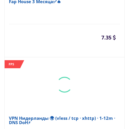
Fap House 3 Месяца✅🔥
7.35
FPS
VPN Нидерланды 🌍 (vless / tcp · xhttp) · 1-12m ·
DNS DoH⚡