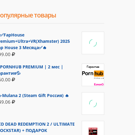
опулярные товары
✅FapHouse
remium+Ultra+VR(Xhamster) 2025
ap House 3 Месяца✅🔥
99.00
PORNHUB PREMIUM | 2 мес |
арантия💦
50.00
a-Mulana 2 (Steam Gift Россия) 🔥
49.06
ED DEAD REDEMPTION 2 / ULTIMATE
ROCKSTAR) + ПОДАРОК