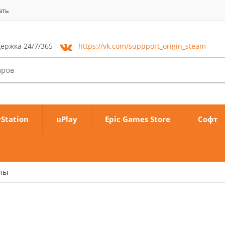
ать
ержка 24/7/365
https://vk.com/
suppport_origin_steam
yStation
uPlay
Epic Games Store
Софт
аты