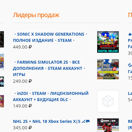
Лидеры продаж
П
・SONIC X SHADOW GENERATIONS・

ПОЛНОЕ ИЗДАНИЕ・STEAM・
P
F
449.00
3
・FARMING SIMULATOR 25・ВСЕ

ДОПОЛНЕНИЯ・STEAM АККАУНТ・
Г
ИГРЫ
1
249.00
・inZOI・STEAM・ЛИЦЕНЗИОННЫЙ
L
АККАУНТ + БУДУЩИЕ DLC・
5
149.00
NHL 25 + NHL 18 Xbox Series X|S 🏒🥅
R
(
345.00