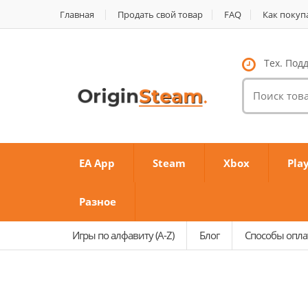
Главная
Продать свой товар
FAQ
Как покуп
Тех. Подд
Поиск
товаров:
EA App
Steam
Xbox
Pla
Разное
Игры по алфавиту (A-Z)
Блог
Способы опл